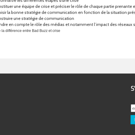
onnaître les différentes étapes d'une crise
stituer une équipe de crise et préciser le rôle de chaque partie prenante 
isir la bonne stratégie de communication en fonction de la situation pr
struire une stratégie de communication
ndre en compte le rôle des médias et notamment l’impact des réseaux 
e la différence entre Bad Buzz et crise
S