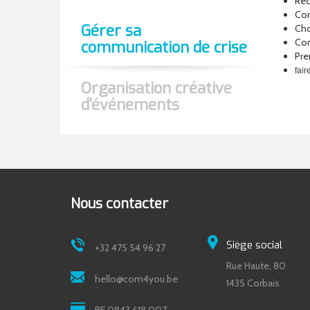
Rec
Con
Gérer sa
Cho
Con
communication de crise
Pre
fair
Organisation créative
d'événements
Nous contacter
Siège social
+32 475 54 96 27
Rue Haute, 80
hello@com4you.be
1435 Corbais