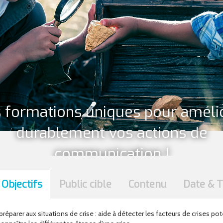
 formations uniques pour améli
durablement vos actions de
communication !
Objectifs
Public cible
Contenu
Date & T
préparer aux situations de crise : aide à détecter les facteurs de crises po