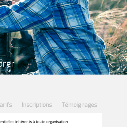
orer
arifs
Inscriptions
Témoignages
tentielles inhérents à toute organisation