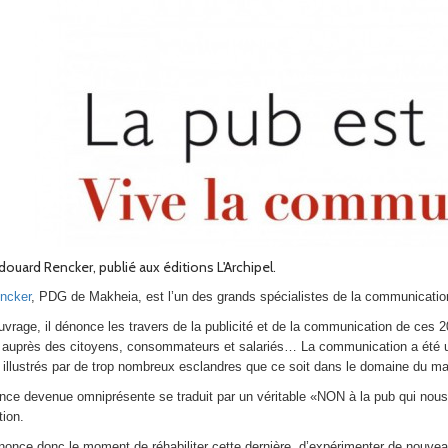
Edouard Rencker, publié aux éditions L'Archipel.
ncker
, PDG de Makheia, est l’un des grands spécialistes de la communication
vrage, il dénonce les travers de la publicité et de la communication de ces 20
 auprès des citoyens, consommateurs et salariés… La communication a été ut
llustrés par de trop nombreux esclandres que ce soit dans le domaine du mar
nce devenue omniprésente se traduit par un véritable «NON à la pub qui nous 
ion.
once donc le moment de réhabiliter cette dernière, d’expérimenter de nouveaux