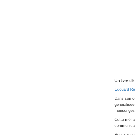
Un livre d'
Edouard Re
Dans son ou
généralisée
mensonges i
Cette méfia
communicat
Rencker ann