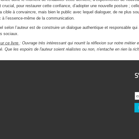
st crucial, pour restaurer cette confiance, d’adopter une nouvelle posture ; celle
a cible à convaincre, mais bien le public avec lequel dialoguer, de ne plus so
c à l’essence-même de la communication.
uel selon l’auteur est de construire un dialogue authentique et responsable q
s sociaux.
ur ce livre
: Ouvrage très intéressant qui nourrit la réflexion sur notre métier
é. Que les espoirs de l'auteur soient réalistes ou non, n'entache en rien la ri
S