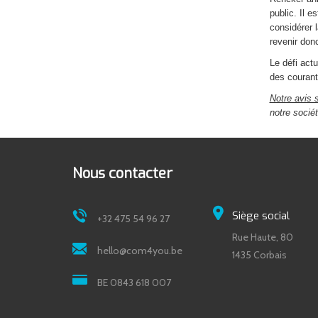
public. Il e
considérer l
revenir don
Le défi act
des courant
Notre avis s
notre sociét
Nous contacter
Siège social
+32 475 54 96 27
Rue Haute, 80
hello@com4you.be
1435 Corbais
BE 0843 618 007