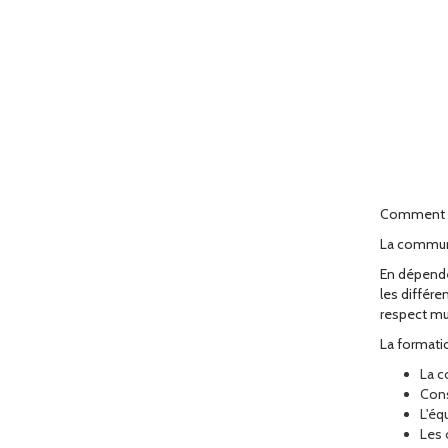
Comment gé
La communi
En dépenden
les différe
respect mu
La formatio
La c
Cons
L'éq
Les 