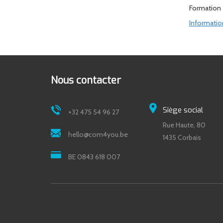
Formation e
Informatio
Nous contacter
Siège social
+32 475 54 96 27
Rue Haute, 80
hello@com4you.be
1435 Corbais
BE 0843 618 007