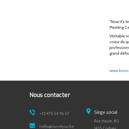
"Now it's t
Meeting Ce
Véritable v
coeur du qu
profession
grand défi
www.brusse
Nous contacter
Siège social
+32 475 54 96 27
Rue Haute, 80
hello@com4you.be
1435 Corbais